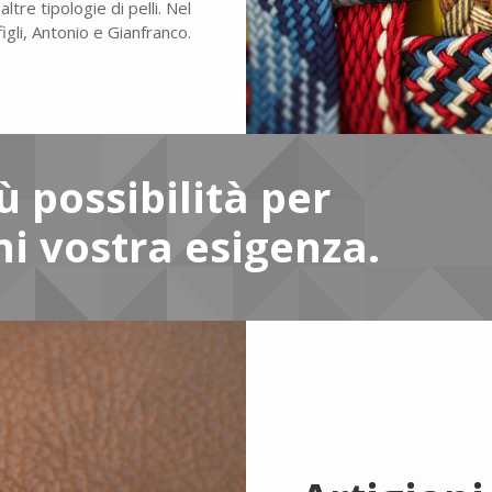
tre tipologie di pelli. Nel
igli, Antonio e Gianfranco.
 possibilità per
i vostra esigenza.