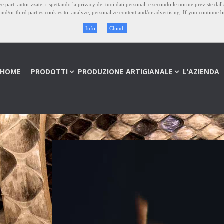
rze parti autorizzate, rispettando la privacy dei tuoi dati personali e secondo le norme previste dall
n and/or third parties cookies to: analyze, personalize content and/or advertising. If you continue
Info
Chiudi
HOME
PRODOTTI
PRODUZIONE ARTIGIANALE
L’AZIENDA