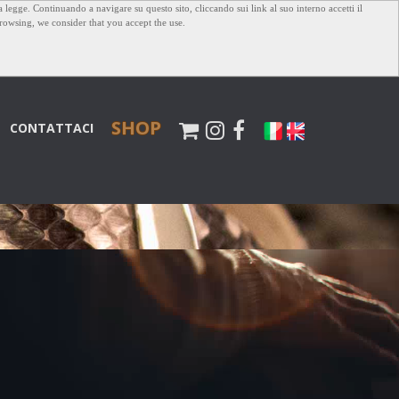
a legge. Continuando a navigare su questo sito, cliccando sui link al suo interno accetti il
 browsing, we consider that you accept the use.
SHOP
CONTATTACI